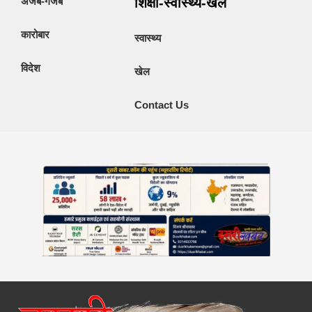
अजब-गजब
शिक्षा-स्वास्थ्य-खेल
कारोबार
स्वास्थ्य
विदेश
खेल
Contact Us