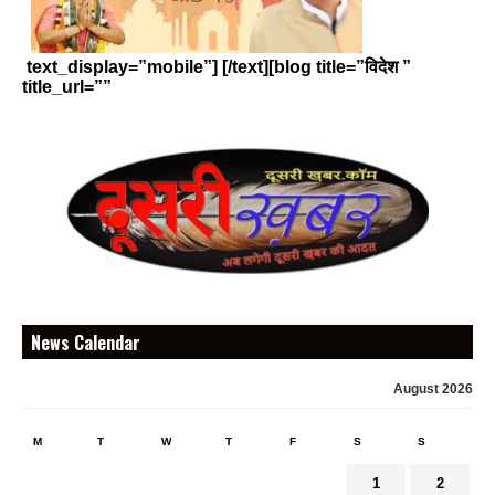
text_display=”mobile”] [/text][blog title=”विदेश ”
title_url=””
News Calendar
August 2026
M
T
W
T
F
S
S
1
2