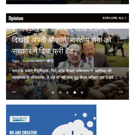
Opinion
EXPLORE ALL
HOT NEWS
अल्बर्ट हॉल पर राजस्थान दिवस समारोह,
राजस्थानी लोक कलाकारों ने बांधा समां…
Vijay
- March 30, 2025
0
अल्बर्ट हॉल पर राज्यस्तरीय सांस्कृतिक संध्या का भव्य आयोजन, उमड़ा जन
सैलाब राज्यपाल हरिभाऊ किसनराव बागडे़, मुख्यमंत्री भजनलाल शर्मा और उप
मुख्यमंत्री दिया कुमारी पहुंचे ...
Read More