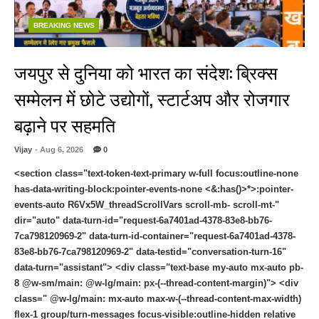
BREAKING NEWS
जयपुर से दुनिया को भारत का संदेश: ब्रिक्स
सम्मेलन में छोटे उद्योगों, स्टार्टअप और रोजगार
बढ़ाने पर सहमति
Vijay
- Aug 6, 2026
0
<section class="text-token-text-primary w-full focus:outline-none
has-data-writing-block:pointer-events-none <&:has()>*>:pointer-
events-auto R6Vx5W_threadScrollVars scroll-mb- scroll-mt-"
dir="auto" data-turn-id="request-6a7401ad-4378-83e8-bb76-
7ca798120969-2" data-turn-id-container="request-6a7401ad-4378-
83e8-bb76-7ca798120969-2" data-testid="conversation-turn-16"
data-turn="assistant"> <div class="text-base my-auto mx-auto pb-
8 @w-sm/main: @w-lg/main: px-(--thread-content-margin)"> <div
class=" @w-lg/main: mx-auto max-w-(--thread-content-max-width)
flex-1 group/turn-messages focus-visible:outline-hidden relative