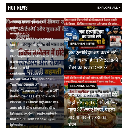
<section class="text-token-
HOT NEWS
EXPLORE ALL
text-primary w-full
focus:outline-none has-data-
writing-block:pointer-events-
none <&:has()>*>:pointer-
events-auto
R6Vx5W_threadScrollVars
BREAKING NEWS
scroll-mb- scroll-mt-"
जब एल्गोरिद्म तय करने लगे
dir="auto" data-turn-
id="request-6a7401ad-4378-
कि सच क्या है: डिजिटल इको
83e8-bb76-7ca798120969-2"
चैंबर का खतरा : भाग-2
data-turn-id-
container="request-
6a7401ad-4378-83e8-bb76-
7ca798120969-2" data-
BREAKING NEWS
testid="conversation-turn-16"
जयपुर डेयरी की किसानों को
data-turn="assistant"> <div
बड़ी सौगात, प्रति किलो फैट
class="text-base my-auto mx-
मूल्य 925रुपए किया, पहली
auto pb-8 @w-sm/main: @w-
lg/main: px-(--thread-content-
बार बाजार में सरस का
margin)"> <div class=" @w-
घेवर…
lg/main: ...
Read More