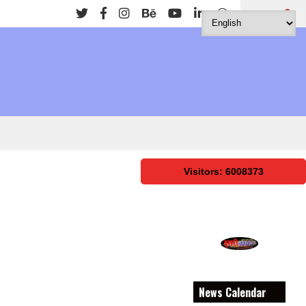
Search
Visitors: 6008373
News Calendar