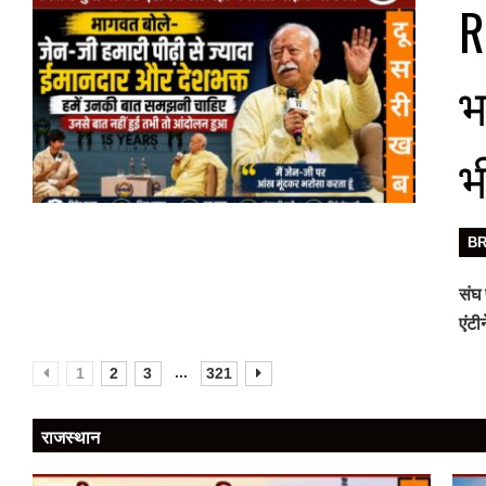
R
भ
भ
B
संघ 
एंट
...
1
2
3
321
राजस्थान