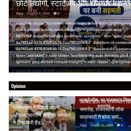
छोटे उद्योगों, स्टार्टअप और रोजगार बढ़ान
Vijay
- August 6, 2026
0
<section class="text-token-text-primary w-full focus:outline-non
block:pointer-events-none <&:has()>*>:pointer-events-auto
R6Vx5W_threadScrollVars scroll-mb- scroll-mt-" dir="auto" data
6a7401ad-4378-83e8-bb76-7ca798120969-2" data-turn-id-containe
6a7401ad-4378-83e8-bb76-7ca798120969-2" data-testid="conversa
turn="assistant"> <div class="text-base my-auto mx-auto pb-
lg/main: px-(--thread-content-margin)"> <div class=" @w-lg/main
Opinion
HOT NEWS
HOT NEWS
सीजफायर का उल्लंघन,
अल्बर्ट हॉल पर राजस्थान द
 पर
पाकिस्तान ने दिखाई अपनी
समारोह, राजस्थानी लोक
औकात, भारतीय सेना को सरकार
कलाकारों ने बांधा समां…
क
ने दिया फ्री हैंड…
Vijay
- March 30, 2025
0