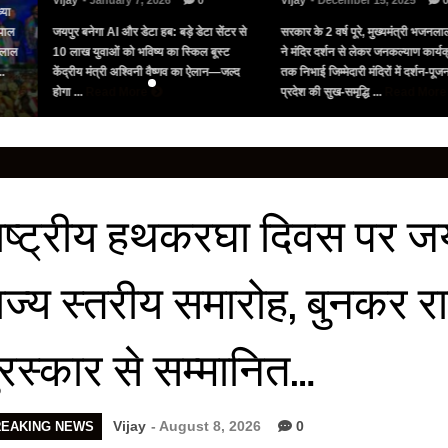
Vijay
- January 7, 2026
0
Vijay
- December 15, 2025
्या
पाल
जयपुर बनेगा AI और डेटा हब: बड़े डेटा सेंटर से
सरकार के 2 वर्ष पूरे, मुख्यमंत्री भजनलाल
नलाल
10 लाख युवाओं को भविष्य का स्किल बूस्ट
ने मंदिर दर्शन से लेकर जनकल्याण कार्यक्
..
केंद्रीय मंत्री अश्विनी वैष्णव का ऐलान—जल्द
तक निभाई जिम्मेदारी मंदिरों में दर्शन-पू
होगा ...
Read More
प्रदेश की सुख-समृद्धि ...
Read Mor
ाष्ट्रीय हथकरघा दिवस पर जयपु
ाज्य स्तरीय समारोह, बुनकर र
ुरस्कार से सम्मानित…
Vijay
- August 8, 2026
0
REAKING NEWS