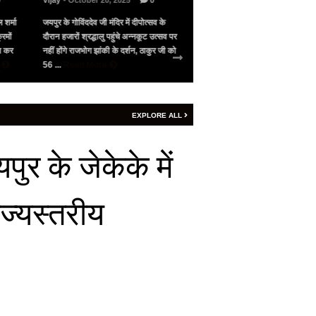
0
Vijay
- October 20, 2025
0
Vijay
- May 10, 2025
0
 शर्मा
जयपुर के गोविंददेव जी मंदिर में दीपोत्सव के
भारत के सामने गिड़गिड़ाया, फिर आंख
रमों
दौरान हजारों श्रद्धालु पहुंचे अन्नकूट उत्सव पर
पाकिस्तान ने अमेरिका की मध्यस्थता 
जन कर
नहीं होंगे राजभोग झांकी के दर्शन, ठाकुर जी को
सीजफायर, 4 घंटे भी नहीं चला युद्ध वि
e
56 ...
Read More
शनिवार रात 9 बजे ...
Read More
EXPLORE ALL
र के जेकेके में
ाज्यस्तरीय