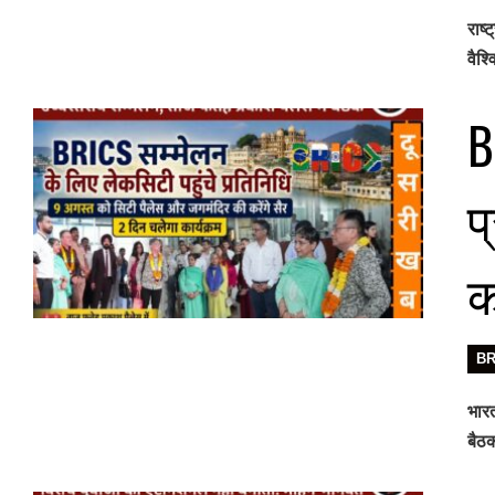
राष्
वैश्
B
प
क
B
भारत
बैठक