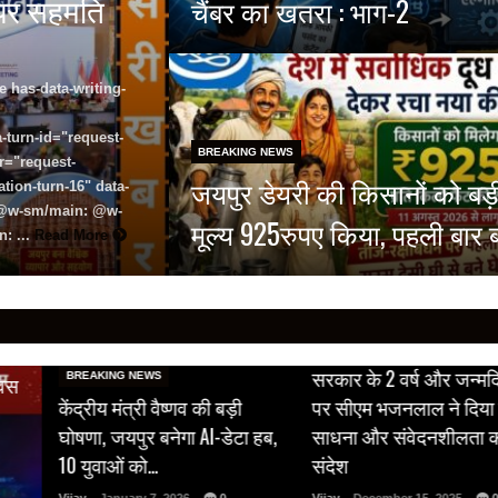
े पर सहमति
चैंबर का खतरा : भाग-2
e has-data-writing-
-turn-id="request-
BREAKING NEWS
r="request-
जयपुर डेयरी की किसानों को बड़
tion-turn-16" data-
8 @w-sm/main: @w-
मूल्य 925रुपए किया, पहली बार 
: ...
Read More
BREAKING NEWS
सरकार के 2 वर्ष और जन्मद
BREAKING NEWS
िवस
केंद्रीय मंत्री वैष्णव की बड़ी
पर सीएम भजनलाल ने दिया 
घोषणा, जयपुर बनेगा AI-डेटा हब,
साधना और संवेदनशीलता 
10 युवाओं को…
संदेश