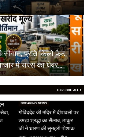
ी सौगात, प्रति किलो फैट
बाजार में सरस का घेवर…
EXPLORE ALL
HOT NEWS
िन
सीजफायर का उल्लंघन,
BREAKING NEWS
सेवा,
गोविंददेव जी मंदिर में दीपावली पर
पाकिस्तान ने दिखाई अपन
का
उमड़ा श्रद्धा का सैलाब, ठाकुर
औकात, भारतीय सेना को 
जी ने धारण की सुनहरी पोशाक
ने दिया फ्री हैंड…