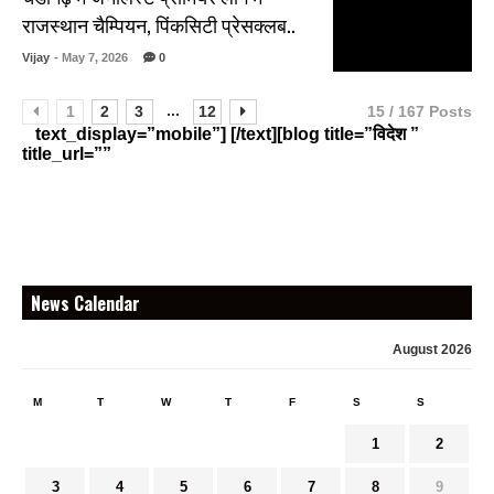
राजस्थान चैम्पियन, पिंकसिटी प्रेसक्लब..
Vijay
- May 7, 2026
0
...
1
2
3
12
15 / 167 Posts
text_display=”mobile”] [/text][blog title=”विदेश ”
title_url=””
News Calendar
August 2026
M
T
W
T
F
S
S
1
2
3
4
5
6
7
8
9