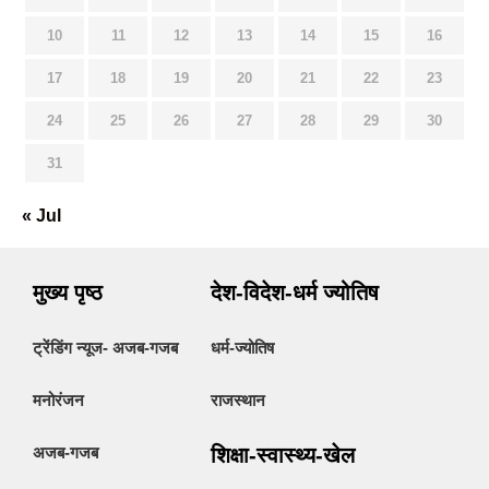
10
11
12
13
14
15
16
17
18
19
20
21
22
23
24
25
26
27
28
29
30
31
« Jul
मुख्य पृष्ठ
देश-विदेश-धर्म ज्योतिष
ट्रेंडिंग न्यूज- अजब-गजब
धर्म-ज्योतिष
मनोरंजन
राजस्थान
अजब-गजब
शिक्षा-स्वास्थ्य-खेल