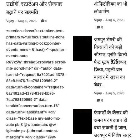
उद्योगों, स्टार्टअप और रोजगार
ऑडिटोरियम का भी
लोकार्पण
बढ़ाने पर सहमति
Vijay
- Aug 6, 2026
Vijay
- Aug 6, 2026
0
0
<section class="text-token-text-
primary w-full focus:outline-none
जयपुर डेयरी की
has-data-writing-block:pointer-
किसानों को बड़ी
events-none <&:has()>*>:pointer-
सौगात, प्रति किलो
events-auto
फैट मूल्य 925रुपए
R6Vx5W_threadScrollVars scroll-
किया, पहली बार
mb- scroll-mt-" dir="auto" data-
turn-id="request-6a7401ad-4378-
बाजार में सरस का
83e8-bb76-7ca798120969-2"
घेवर…
data-turn-id-container="request-
6a7401ad-4378-83e8-bb76-
Vijay
- Aug 5, 2026
7ca798120969-2" data-
0
testid="conversation-turn-16"
फेफड़ों के कैंसर की
data-turn="assistant"> <div
समय पर पहचान ही
class="text-base my-auto mx-
auto pb-8 @w-sm/main: @w-
बचा सकती है जान,
lg/main: px-(--thread-content-
उदयपुर में विशेष सत्र
margin)"> <div class=" @w-