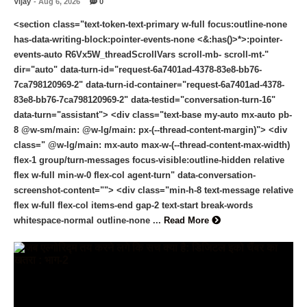
Vijay
- Aug 6, 2026
0
<section class="text-token-text-primary w-full focus:outline-none
has-data-writing-block:pointer-events-none <&:has()>*>:pointer-
events-auto R6Vx5W_threadScrollVars scroll-mb- scroll-mt-"
dir="auto" data-turn-id="request-6a7401ad-4378-83e8-bb76-
7ca798120969-2" data-turn-id-container="request-6a7401ad-4378-
83e8-bb76-7ca798120969-2" data-testid="conversation-turn-16"
data-turn="assistant"> <div class="text-base my-auto mx-auto pb-
8 @w-sm/main: @w-lg/main: px-(--thread-content-margin)"> <div
class=" @w-lg/main: mx-auto max-w-(--thread-content-max-width)
flex-1 group/turn-messages focus-visible:outline-hidden relative
flex w-full min-w-0 flex-col agent-turn" data-conversation-
screenshot-content=""> <div class="min-h-8 text-message relative
flex w-full flex-col items-end gap-2 text-start break-words
whitespace-normal outline-none ...
Read More