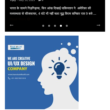
Vijay
- March 30, 2025
0
अल्बर्ट हॉल पर राज्यस्तरीय सांस्कृतिक संध्या का भव्य आयोजन, उमड़ा जन
सैलाब राज्यपाल हरिभाऊ किसनराव बागडे़, मुख्यमंत्री भजनलाल शर्मा और उप
मुख्यमंत्री दिया कुमारी पहुंचे ...
Read More