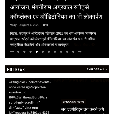
कैसा रहेगा आपका आज, क्या कहता है
भाग्यांक? 6 अगस्त, गुरुवार, 2026
BREAKING NEWS
Vijay
- August 6, 2026
0
जयपुर से दुनिया को भारत
वैदिक पंचांग वैदिक पंचांग और भाग्यांक (Lucky Number) के जरिए जानिए
का संदेश: ब्रिक्स सम्मेलन में
ज्योतिष (Astrologer) पूनम गौड से कैसा रहेगा आपका आज का दिन?
छोटे उद्योगों, स्टार्टअप और
(dusrikhabar.com) वैदिक पंचांग ~ ...
Read More
रोजगार बढ़ाने पर सहमति
Vijay
- August 6, 2026
0
<section class="text-token-
HOT NEWS
EXPLORE ALL
text-primary w-full
focus:outline-none has-data-
writing-block:pointer-events-
none <&:has()>*>:pointer-
events-auto
R6Vx5W_threadScrollVars
BREAKING NEWS
scroll-mb- scroll-mt-"
जब एल्गोरिद्म तय करने लगे
dir="auto" data-turn-
id="request-6a7401ad-4378-