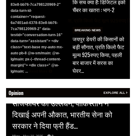
कि सच क्या है: डिजिटल इको
83e8-bb76-7ca798120969-2"
चैंबर का खतरा : भाग-2
data-turn-id-
container="request-
6a7401ad-4378-83e8-bb76-
7ca798120969-2" data-
BREAKING NEWS
testid="conversation-turn-16"
जयपुर डेयरी की किसानों को
data-turn="assistant"> <div
बड़ी सौगात, प्रति किलो फैट
class="text-base my-auto mx-
मूल्य 925रुपए किया, पहली
auto pb-8 @w-sm/main: @w-
lg/main: px-(--thread-content-
बार बाजार में सरस का
margin)"> <div class=" @w-
घेवर…
lg/main: ...
Read More
Opinion
EXPLORE ALL
HOT NEWS
अल्बर्ट हॉल पर राजस्थान दिवस समारोह,
राजस्थानी लोक कलाकारों ने बांधा समां…