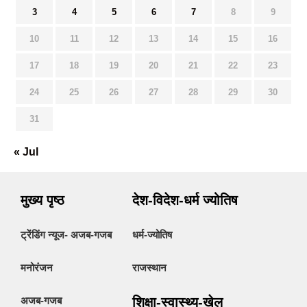
3
4
5
6
7
8
9
10
11
12
13
14
15
16
17
18
19
20
21
22
23
24
25
26
27
28
29
30
31
« Jul
मुख्य पृष्ठ
देश-विदेश-धर्म ज्योतिष
ट्रेंडिंग न्यूज- अजब-गजब
धर्म-ज्योतिष
मनोरंजन
राजस्थान
अजब-गजब
शिक्षा-स्वास्थ्य-खेल