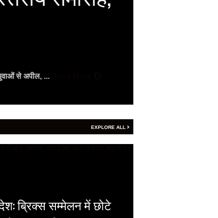
को सिटी
Vijay
- August 7, 2
भारत की BRICS अध्यक्षत
ुवाओं से अपील, ...
Read More
More
EXPLORE ALL
श: ब्रिक्स सम्मेलन में छोटे