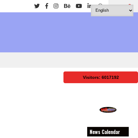
Search
Visitors: 6017192
News Calendar