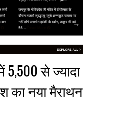
0
Vijay
- October 20, 2025
0
Vijay
- May 10, 2025
0
 शर्मा
जयपुर के गोविंददेव जी मंदिर में दीपोत्सव के
भारत के सामने गिड़गिड़ाया, फिर आंख
रमों
दौरान हजारों श्रद्धालु पहुंचे अन्नकूट उत्सव पर
पाकिस्तान ने अमेरिका की मध्यस्थता 
जन कर
नहीं होंगे राजभोग झांकी के दर्शन, ठाकुर जी को
सीजफायर, 4 घंटे भी नहीं चला युद्ध वि
e
56 ...
Read More
शनिवार रात 9 बजे ...
Read More
EXPLORE ALL
ें 5,500 से ज्यादा
देश का नया मैराथन