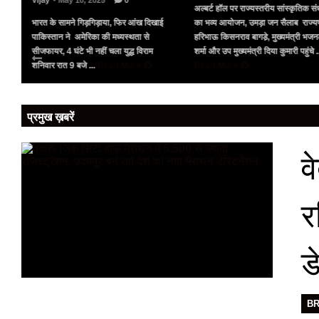
Vijay
- May 10, 2025
0
अल्बर्ट हॉल पर राज्यस्तरीय सांस्कृतिक संध
भारत के सामने गिड़गिड़ाया, फिर आंख दिखाई
का भव्य आयोजन, उमड़ा जन सैलाब राज्य
पर
पाकिस्तान ने अमेरिका की मध्यस्थता से
हरिभाऊ किसनराव बागडे़, मुख्यमंत्री भज
को
सीजफायर, 4 घंटे भी नहीं चला युद्ध विराम
शर्मा और उप मुख्यमंत्री दिया कुमारी पहुंचे .
शनिवार रात 9 बजे ...
Read More
Read More
प्रमुख ख़बरें
व
र
ड
B