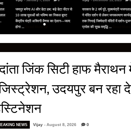
Vijay
- January 7, 2026
0
Vijay
- December 15, 2025
्या
पाल
जयपुर बनेगा AI और डेटा हब: बड़े डेटा सेंटर से
सरकार के 2 वर्ष पूरे, मुख्यमंत्री भजनलाल
नलाल
10 लाख युवाओं को भविष्य का स्किल बूस्ट
ने मंदिर दर्शन से लेकर जनकल्याण कार्यक्
..
केंद्रीय मंत्री अश्विनी वैष्णव का ऐलान—जल्द
तक निभाई जिम्मेदारी मंदिरों में दर्शन-पू
होगा ...
Read More
प्रदेश की सुख-समृद्धि ...
Read Mor
ेदांता जिंक सिटी हाफ मैराथन म
जिस्ट्रेशन, उदयपुर बन रहा 
ेस्टिनेशन
Vijay
- August 8, 2026
0
REAKING NEWS