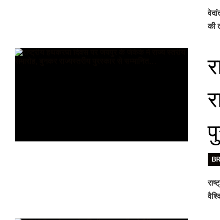
वेदा
की ती
र
र
प
B
राष्
वैश्