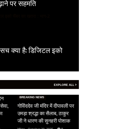
बढ़ाने पर सहमति
 सच क्या है: डिजिटल इको
EXPLORE ALL
HOT NEWS
िन
सीजफायर का उल्लंघन,
BREAKING NEWS
सेवा,
गोविंददेव जी मंदिर में दीपावली पर
पाकिस्तान ने दिखाई अपन
का
उमड़ा श्रद्धा का सैलाब, ठाकुर
औकात, भारतीय सेना को 
जी ने धारण की सुनहरी पोशाक
ने दिया फ्री हैंड…