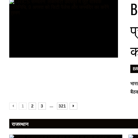
B
प
क
B
भारत
बैठक
...
1
2
3
321
राजस्थान