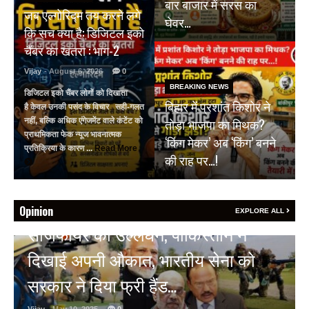
बार बाजार में सरस का
जब एल्गोरिद्म तय करने लगे
घेवर…
कि सच क्या है: डिजिटल इको
चैंबर का खतरा : भाग-2
Vijay
- August 6, 2026
0
BREAKING NEWS
डिजिटल इको चैंबर लोगों को दिखाता
बिहार में प्रशांत किशोर ने
है केवल उनकी पसंद के विचार सही-गलत
तोड़ा भाजपा का मिथक?
नहीं, बल्कि अधिक एंगेजमेंट वाले कंटेंट को
प्राथमिकता फेक न्यूज भावनात्मक
‘किंग मेकर’ अब ‘किंग’ बनने
प्रतिक्रिया के कारण ...
Read More
की राह पर…!
Opinion
EXPLORE ALL
HOT NEWS
अल्बर्ट हॉल पर राजस्थान दिवस समारोह,
राजस्थानी लोक कलाकारों ने बांधा समां…