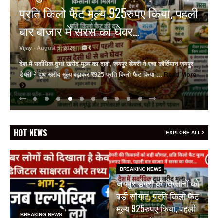
बचा सकती है जान, उदयपुर में विशेष सत्र
आयोजित
Vijay
- August 5, 2026
0
गीतांजलि मेडिकल कॉलेज में विशेषज्ञों ने दी आधुनिक सर्जरी की जानकारी
गीतांजलि मेडिकल कॉलेज एंड हॉस्पिटल में फेफड़ों के कैंसर पर जागरूकता सत्र
सर्जिकल ऑन्कोलॉजिस्ट ...
Read More
HOT NEWS
EXPLORE ALL
BREAKING NEWS
जयपुर डेयरी की किसानों को
बड़ी सौगात, प्रति किलो फैट
मूल्य 925रुपए किया, पहली
BREAKING NEWS