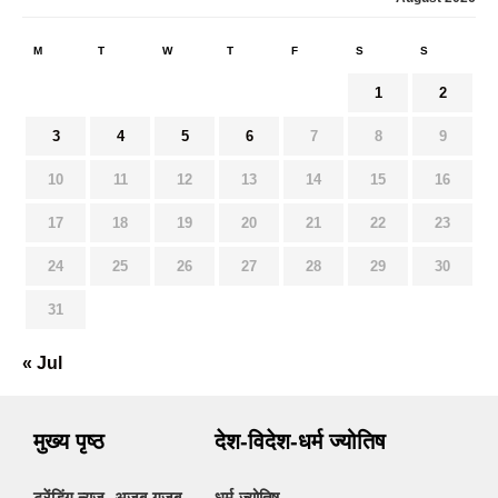
M
T
W
T
F
S
S
1
2
3
4
5
6
7
8
9
10
11
12
13
14
15
16
17
18
19
20
21
22
23
24
25
26
27
28
29
30
31
« Jul
मुख्य पृष्ठ
देश-विदेश-धर्म ज्योतिष
ट्रेंडिंग न्यूज- अजब-गजब
धर्म-ज्योतिष