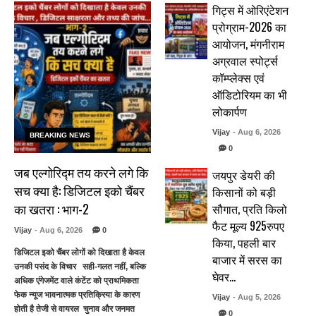
गिट्स में ओरिएंटेशन
प्रोग्राम-2026 का
आयोजन, मंगनीराम
अग्रवाल स्पोर्ट्स
कॉम्प्लेक्स एवं
ऑडिटोरियम का भी
लोकार्पण
Vijay
- Aug 6, 2026
BREAKING NEWS
0
जब एल्गोरिद्म तय करने लगे कि
जयपुर डेयरी की
सच क्या है: डिजिटल इको चैंबर
किसानों को बड़ी
का खतरा : भाग-2
सौगात, प्रति किलो
फैट मूल्य 925रुपए
Vijay
- Aug 6, 2026
0
किया, पहली बार
डिजिटल इको चैंबर लोगों को दिखाता है केवल
बाजार में सरस का
उनकी पसंद के विचार सही-गलत नहीं, बल्कि
घेवर…
अधिक एंगेजमेंट वाले कंटेंट को प्राथमिकता
फेक न्यूज भावनात्मक प्रतिक्रिया के कारण
Vijay
- Aug 5, 2026
होती है तेजी से वायरल चुनाव और जनमत
0