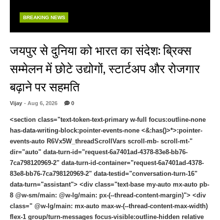
BREAKING NEWS
जयपुर से दुनिया को भारत का संदेश: ब्रिक्स
सम्मेलन में छोटे उद्योगों, स्टार्टअप और रोजगार
बढ़ाने पर सहमति
Vijay
- Aug 6, 2026
0
<section class="text-token-text-primary w-full focus:outline-none
has-data-writing-block:pointer-events-none <&:has()>*>:pointer-
events-auto R6Vx5W_threadScrollVars scroll-mb- scroll-mt-"
dir="auto" data-turn-id="request-6a7401ad-4378-83e8-bb76-
7ca798120969-2" data-turn-id-container="request-6a7401ad-4378-
83e8-bb76-7ca798120969-2" data-testid="conversation-turn-16"
data-turn="assistant"> <div class="text-base my-auto mx-auto pb-
8 @w-sm/main: @w-lg/main: px-(--thread-content-margin)"> <div
class=" @w-lg/main: mx-auto max-w-(--thread-content-max-width)
flex-1 group/turn-messages focus-visible:outline-hidden relative