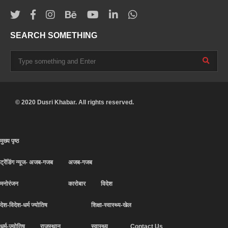
SEARCH SOMETHING
© 2020 Dusri Khabar. All rights reserved.
मुख्य पृष्ठ
ट्रेंडिंग न्यूज- अजब-गजब
अजब-गजब
मनोरंजन
कारोबार
विदेश
देश-विदेश-धर्म ज्योतिष
शिक्षा-स्वास्थ्य-खेल
धर्म-ज्योतिष
राजस्थान
स्वास्थ्य
Contact Us