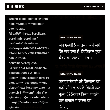
<section class="text-token-
HOT NEWS
EXPLORE ALL
text-primary w-full
focus:outline-none has-data-
writing-block:pointer-events-
none <&:has()>*>:pointer-
events-auto
R6Vx5W_threadScrollVars
BREAKING NEWS
scroll-mb- scroll-mt-"
जब एल्गोरिद्म तय करने लगे
dir="auto" data-turn-
id="request-6a7401ad-4378-
कि सच क्या है: डिजिटल इको
83e8-bb76-7ca798120969-2"
चैंबर का खतरा : भाग-2
data-turn-id-
container="request-
6a7401ad-4378-83e8-bb76-
7ca798120969-2" data-
BREAKING NEWS
testid="conversation-turn-16"
जयपुर डेयरी की किसानों को
data-turn="assistant"> <div
बड़ी सौगात, प्रति किलो फैट
class="text-base my-auto mx-
मूल्य 925रुपए किया, पहली
auto pb-8 @w-sm/main: @w-
lg/main: px-(--thread-content-
बार बाजार में सरस का
margin)"> <div class=" @w-
घेवर…
lg/main: ...
Read More