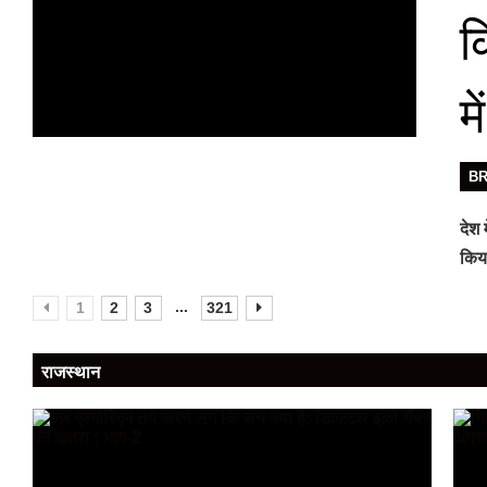
क
म
B
देश 
किया
...
1
2
3
321
राजस्थान