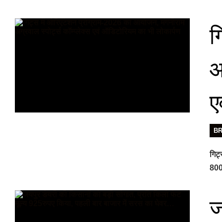
ग
आ
ए
B
गिट्
800 
ज