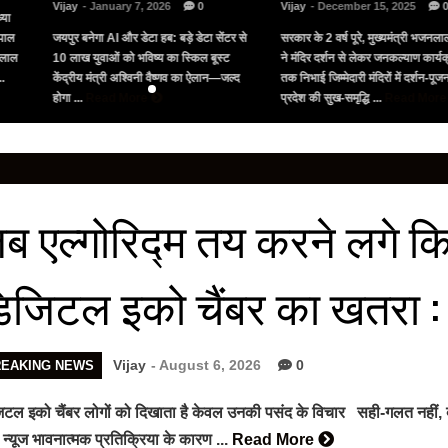
Vijay
- January 7, 2026
0
Vijay
- December 15, 2025
्या
पाल
जयपुर बनेगा AI और डेटा हब: बड़े डेटा सेंटर से
सरकार के 2 वर्ष पूरे, मुख्यमंत्री भजनलाल
नलाल
10 लाख युवाओं को भविष्य का स्किल बूस्ट
ने मंदिर दर्शन से लेकर जनकल्याण कार्यक्
..
केंद्रीय मंत्री अश्विनी वैष्णव का ऐलान—जल्द
तक निभाई जिम्मेदारी मंदिरों में दर्शन-पू
होगा ...
Read More
प्रदेश की सुख-समृद्धि ...
Read Mor
ब एल्गोरिद्म तय करने लगे कि
िजिटल इको चैंबर का खतरा :
Vijay
- August 6, 2026
0
REAKING NEWS
टल इको चैंबर लोगों को दिखाता है केवल उनकी पसंद के विचार सही-गलत नहीं, बल
न्यूज भावनात्मक प्रतिक्रिया के कारण ...
Read More