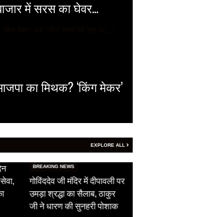
बाजार में सरस का घेवर…
़ा भाजपा का मिथक? ‘किंग मेकर’
EXPLORE ALL
HOT NEWS
िन
सीजफायर का उल्लंघन,
BREAKING NEWS
सेवा,
गोविंददेव जी मंदिर में दीपावली पर
पाकिस्तान ने दिखाई अपन
का
उमड़ा श्रद्धा का सैलाब, ठाकुर
औकात, भारतीय सेना को 
जी ने धारण की सुनहरी पोशाक
ने दिया फ्री हैंड…