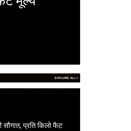
में विश
Vijay
- August 5, 2
गीतांजलि मेडिकल कॉलेज
d More
More
EXPLORE ALL
ी सौगात, प्रति किलो फैट