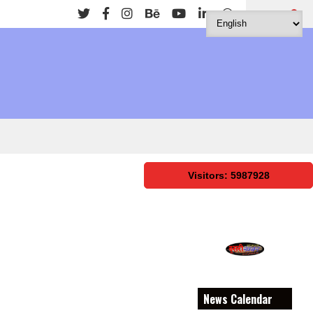
Search
Visitors: 5987928
News Calendar