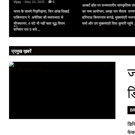
Vijay
- May 10, 2025
0
अल्बर्ट हॉल पर राज्यस्तरीय सांस्कृतिक संध
भारत के सामने गिड़गिड़ाया, फिर आंख दिखाई
का भव्य आयोजन, उमड़ा जन सैलाब राज्य
पर
पाकिस्तान ने अमेरिका की मध्यस्थता से
हरिभाऊ किसनराव बागडे़, मुख्यमंत्री भज
को
सीजफायर, 4 घंटे भी नहीं चला युद्ध विराम
शर्मा और उप मुख्यमंत्री दिया कुमारी पहुंचे .
शनिवार रात 9 बजे ...
Read More
Read More
प्रमुख ख़बरें
ज
ड
B
डिजि
फेक 