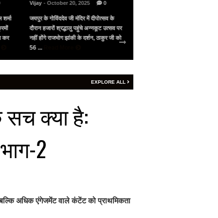
0
Vijay
- October 20, 2025
0
Vijay
- May 10, 2025
0
 शर्मा
जयपुर के गोविंददेव जी मंदिर में दीपोत्सव के
भारत के सामने गिड़गिड़ाया, फिर आंख
रमों
दौरान हजारों श्रद्धालु पहुंचे अन्नकूट उत्सव पर
पाकिस्तान ने अमेरिका की मध्यस्थता 
जन कर
नहीं होंगे राजभोग झांकी के दर्शन, ठाकुर जी को
सीजफायर, 4 घंटे भी नहीं चला युद्ध वि
e
56 ...
Read More
शनिवार रात 9 बजे ...
Read More
EXPLORE ALL
 सच क्या है:
 भाग-2
्कि अधिक एंगेजमेंट वाले कंटेंट को प्राथमिकता