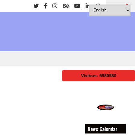
Search
Visitors: 5980580
News Calendar