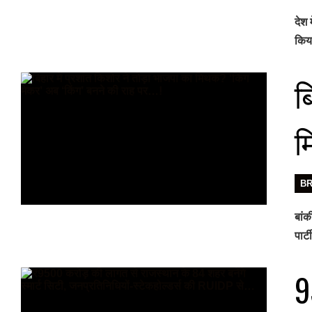
देश 
किया
ब
म
B
बांक
पार्टी
₹