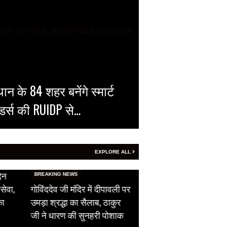
न के 84 शहर बनेंगे स्मार्ट
्डर्स की RUIDP से…
EXPLORE ALL
HOT NEWS
िन
सीजफायर का उल्लंघन,
BREAKING NEWS
सेवा,
गोविंददेव जी मंदिर में दीपावली पर
पाकिस्तान ने दिखाई अपन
का
उमड़ा श्रद्धा का सैलाब, ठाकुर
औकात, भारतीय सेना को 
जी ने धारण की सुनहरी पोशाक
ने दिया फ्री हैंड…