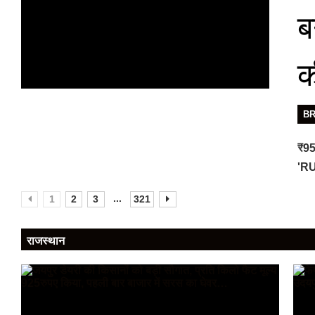
ब
क
B
₹95
'RU
...
1
2
3
321
राजस्थान