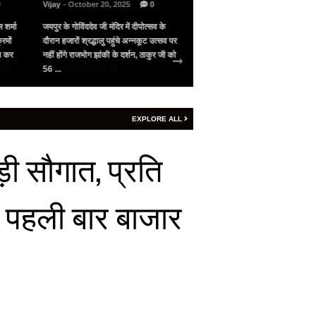
0
Vijay
- October 20, 2025
0
Vijay
- May 10, 2025
0
 शर्मा
जयपुर के गोविंददेव जी मंदिर में दीपोत्सव के
भारत के सामने गिड़गिड़ाया, फिर आंख
रमों
दौरान हजारों श्रद्धालु पहुंचे अन्नकूट उत्सव पर
पाकिस्तान ने अमेरिका की मध्यस्थता 
जन कर
नहीं होंगे राजभोग झांकी के दर्शन, ठाकुर जी को
सीजफायर, 4 घंटे भी नहीं चला युद्ध वि
e
56 ...
Read More
शनिवार रात 9 बजे ...
Read More
EXPLORE ALL
़ी सौगात, प्रति
, पहली बार बाजार