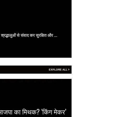
2026
Vijay
- August 4, 2
्रद्धालुओं से संवाद कर सुरक्षित और ...
वैदिक पंचांग वैदिक 
Read More
EXPLORE ALL
़ा भाजपा का मिथक? ‘किंग मेकर’