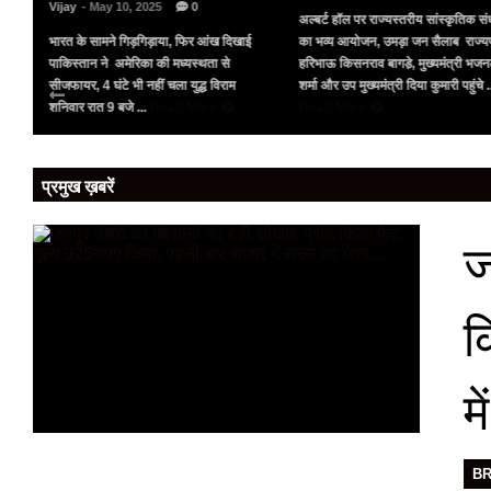
Vijay
- May 10, 2025
0
अल्बर्ट हॉल पर राज्यस्तरीय सांस्कृतिक संध
भारत के सामने गिड़गिड़ाया, फिर आंख दिखाई
का भव्य आयोजन, उमड़ा जन सैलाब राज्य
पर
पाकिस्तान ने अमेरिका की मध्यस्थता से
हरिभाऊ किसनराव बागडे़, मुख्यमंत्री भज
को
सीजफायर, 4 घंटे भी नहीं चला युद्ध विराम
शर्मा और उप मुख्यमंत्री दिया कुमारी पहुंचे .
शनिवार रात 9 बजे ...
Read More
Read More
प्रमुख ख़बरें
ज
क
म
B