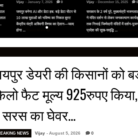
Vijay
- January 7, 2026
0
Vijay
- December 15, 2025
्या
पाल
जयपुर बनेगा AI और डेटा हब: बड़े डेटा सेंटर से
सरकार के 2 वर्ष पूरे, मुख्यमंत्री भजनलाल
नलाल
10 लाख युवाओं को भविष्य का स्किल बूस्ट
ने मंदिर दर्शन से लेकर जनकल्याण कार्यक्
..
केंद्रीय मंत्री अश्विनी वैष्णव का ऐलान—जल्द
तक निभाई जिम्मेदारी मंदिरों में दर्शन-पू
होगा ...
Read More
प्रदेश की सुख-समृद्धि ...
Read Mor
यपुर डेयरी की किसानों को बड
िलो फैट मूल्य 925रुपए किया
ें सरस का घेवर…
Vijay
- August 5, 2026
0
REAKING NEWS