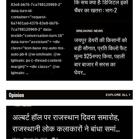
कि सच क्या है: डिजिटल इको
83e8-bb76-7ca798120969-2"
चैंबर का खतरा : भाग-2
data-turn-id-
container="request-
6a7401ad-4378-83e8-bb76-
7ca798120969-2" data-
BREAKING NEWS
testid="conversation-turn-16"
जयपुर डेयरी की किसानों को
data-turn="assistant"> <div
बड़ी सौगात, प्रति किलो फैट
class="text-base my-auto mx-
मूल्य 925रुपए किया, पहली
auto pb-8 @w-sm/main: @w-
lg/main: px-(--thread-content-
बार बाजार में सरस का
margin)"> <div class=" @w-
घेवर…
lg/main: ...
Read More
Opinion
EXPLORE ALL
HOT NEWS
अल्बर्ट हॉल पर राजस्थान दिवस समारोह,
राजस्थानी लोक कलाकारों ने बांधा समां…