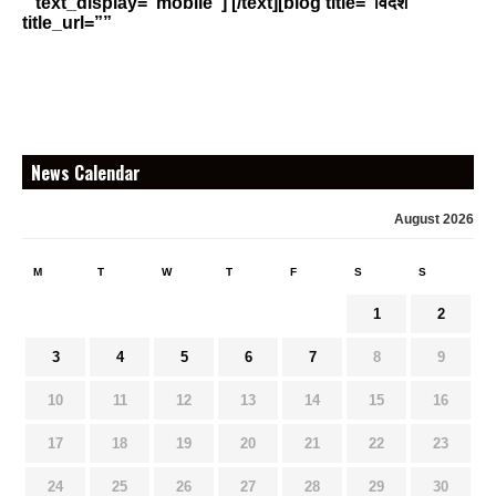
text_display=”mobile”] [/text][blog title=”विदेश ”
title_url=””
News Calendar
August 2026
M
T
W
T
F
S
S
1
2
3
4
5
6
7
8
9
10
11
12
13
14
15
16
17
18
19
20
21
22
23
24
25
26
27
28
29
30