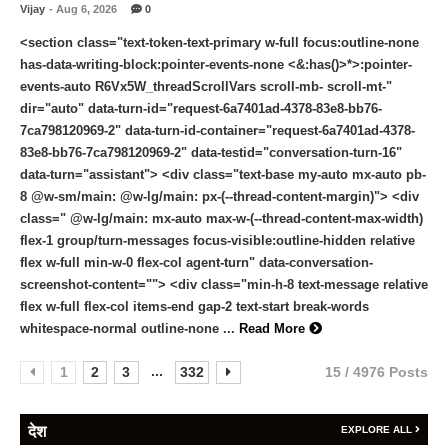
Vijay
- Aug 6, 2026
0
<section class="text-token-text-primary w-full focus:outline-none
has-data-writing-block:pointer-events-none <&:has()>*>:pointer-
events-auto R6Vx5W_threadScrollVars scroll-mb- scroll-mt-"
dir="auto" data-turn-id="request-6a7401ad-4378-83e8-bb76-
7ca798120969-2" data-turn-id-container="request-6a7401ad-4378-
83e8-bb76-7ca798120969-2" data-testid="conversation-turn-16"
data-turn="assistant"> <div class="text-base my-auto mx-auto pb-
8 @w-sm/main: @w-lg/main: px-(--thread-content-margin)"> <div
class=" @w-lg/main: mx-auto max-w-(--thread-content-max-width)
flex-1 group/turn-messages focus-visible:outline-hidden relative
flex w-full min-w-0 flex-col agent-turn" data-conversation-
screenshot-content=""> <div class="min-h-8 text-message relative
flex w-full flex-col items-end gap-2 text-start break-words
whitespace-normal outline-none ...
Read More
...
1
2
3
332
15 / 4976 Posts
देश
EXPLORE ALL