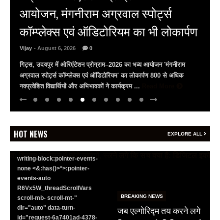
आयोजन, मंगनीराम अग्रवाल स्पोर्ट्स
कॉम्प्लेक्स एवं ऑडिटोरियम का भी लोकार्पण
BREAKING NEWS
Vijay
- August 6, 2026
0
जयपुर से दुनिया को भारत
गिट्स, उदयपुर में ओरिएंटेशन प्रोग्राम–2026 का भव्य आयोजन 'मंगनीराम
का संदेश: ब्रिक्स सम्मेलन में
अग्रवाल स्पोर्ट्स कॉम्प्लेक्स एवं ऑडिटोरियम' का लोकार्पण 800 से अधिक
छोटे उद्योगों, स्टार्टअप और
नवप्रवेशित विद्यार्थियों और अभिभावकों ने कार्यक्रम ...
Read More
रोजगार बढ़ाने पर सहमति
Vijay
- August 6, 2026
0
<section class="text-token-
HOT NEWS
EXPLORE ALL
text-primary w-full
focus:outline-none has-data-
writing-block:pointer-events-
none <&:has()>*>:pointer-
events-auto
R6Vx5W_threadScrollVars
BREAKING NEWS
scroll-mb- scroll-mt-"
जब एल्गोरिद्म तय करने लगे
dir="auto" data-turn-
id="request-6a7401ad-4378-