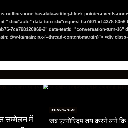
cus:outline-none has-data-writing-block:pointer-events-non
-mt-" dir="auto" data-turn-id="request-6a7401ad-4378-83e8
b76-7ca798120969-2" data-testid="conversation-turn-16" d
n: @w-lg/main: px-(--thread-content-margin)"> <div class="
BREAKING NEWS
स सम्मेलन में
जब एल्गोरिद्म तय करने लगे कि