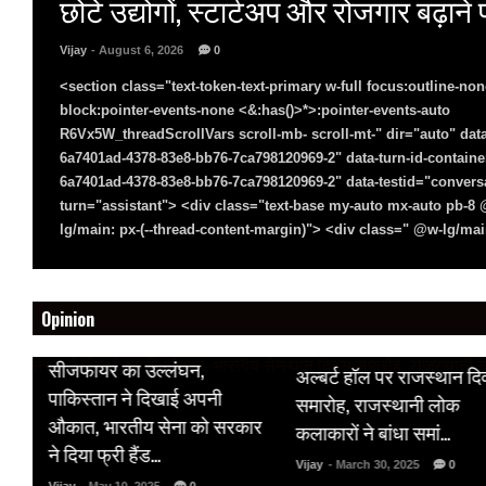
छोटे उद्योगों, स्टार्टअप और रोजगार बढ़ान
Vijay
- August 6, 2026
0
<section class="text-token-text-primary w-full focus:outline-non
block:pointer-events-none <&:has()>*>:pointer-events-auto
R6Vx5W_threadScrollVars scroll-mb- scroll-mt-" dir="auto" data
6a7401ad-4378-83e8-bb76-7ca798120969-2" data-turn-id-containe
6a7401ad-4378-83e8-bb76-7ca798120969-2" data-testid="conversa
turn="assistant"> <div class="text-base my-auto mx-auto pb-
lg/main: px-(--thread-content-margin)"> <div class=" @w-lg/main
Opinion
HOT NEWS
HOT NEWS
सीजफायर का उल्लंघन,
अल्बर्ट हॉल पर राजस्थान द
 पर
पाकिस्तान ने दिखाई अपनी
समारोह, राजस्थानी लोक
औकात, भारतीय सेना को सरकार
कलाकारों ने बांधा समां…
क
ने दिया फ्री हैंड…
Vijay
- March 30, 2025
0