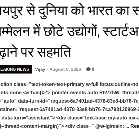
यपुर से दुनिया को भारत का सं
म्मेलन में छोटे उद्योगों, स्टा
ढ़ाने पर सहमति
Vijay
- August 6, 2026
0
REAKING NEWS
ction class="text-token-text-primary w-full focus:outline-no
nts-none <&:has()>*>:pointer-events-auto R6Vx5W_threadScr
="auto" data-turn-id="request-6a7401ad-4378-83e8-bb76-7c
tainer="request-6a7401ad-4378-83e8-bb76-7ca798120969-2"
 data-turn="assistant"> <div class="text-base my-auto mx
(--thread-content-margin)"> <div class=" @w-lg/main: ...
Re