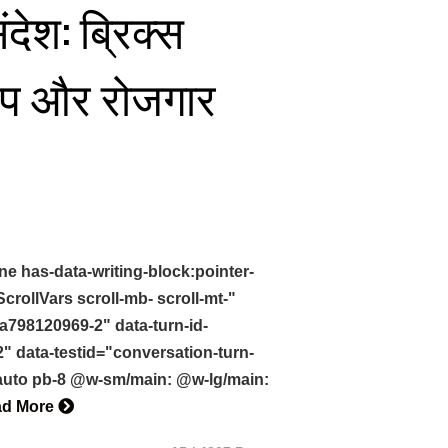
देश: ब्रिक्स
र्टअप और रोजगार
ne has-data-writing-block:pointer-
ollVars scroll-mb- scroll-mt-"
a798120969-2" data-turn-id-
 data-testid="conversation-turn-
-auto pb-8 @w-sm/main: @w-lg/main:
ad More