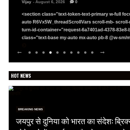
Vijay
- August 6, 2026
0
<section class="text-token-text-primary w-full fo
auto R6Vx5W_threadScrollVars scroll-mb- scroll
turn-id-container="request-6a7401ad-4378-83e8-b
class="text-base my-auto mx-auto pb-8 @w-sm/mai
HOT NEWS
BREAKING NEWS
जयपुर से दुनिया को भारत का संदेश: ब्रिक्