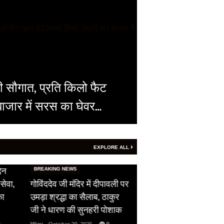
ी सौगात, प्रति किलो फैट
बाजार में सरस का घेवर…
EXPLORE ALL
HOT NEWS
िन
सीजफायर का उल्लंघन,
BREAKING NEWS
सेवा,
गोविंददेव जी मंदिर में दीपावली पर
पाकिस्तान ने दिखाई अपन
का
उमड़ा श्रद्धा का सैलाब, ठाकुर
औकात, भारतीय सेना को 
जी ने धारण की सुनहरी पोशाक
ने दिया फ्री हैंड…