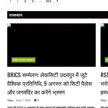
...
1
2
3
321
राजस्थान
BREAKING NEWS
B
BRICS सम्मेलन: लेकसिटी उदयपुर में जुटे
RSS
वैश्विक प्रतिनिधि, 9 अगस्त को सिटी पैलेस
भरो
और जगमंदिर का करेंगे भ्रमण
हम
Vijay
- Aug 7, 2026
0
Vijay
भारत की BRICS अध्यक्षता के तहत उदयपुर में उच्चस्तरीय सम्मेलन ताज फतेह प्रकाश
संघ प्