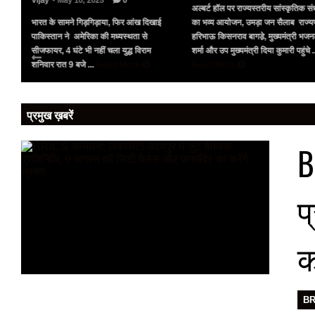
Vijay
- May 10, 2025
0
अल्बर्ट हॉल पर राज्यस्तरीय सांस्कृतिक संध
भारत के सामने गिड़गिड़ाया, फिर आंख दिखाई
का भव्य आयोजन, उमड़ा जन सैलाब राज्य
पर
पाकिस्तान ने अमेरिका की मध्यस्थता से
हरिभाऊ किसनराव बागडे़, मुख्यमंत्री भज
को
सीजफायर, 4 घंटे भी नहीं चला युद्ध विराम
शर्मा और उप मुख्यमंत्री दिया कुमारी पहुंचे .
शनिवार रात 9 बजे ...
Read More
Read More
प्रमुख ख़बरें
B
प
क
B