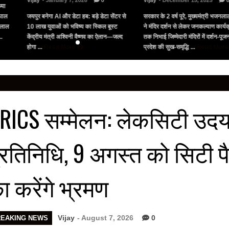
Vijay
- January 7, 2026
0
Vijay
- December 15, 2025
्या
पाल
जयपुर बनेगा AI और डेटा हब: बड़े डेटा सेंटर से
सरकार के 2 वर्ष पूरे, मुख्यमंत्री भजनलाल
नलाल
10 लाख युवाओं को भविष्य का स्किल बूस्ट
ने मंदिर दर्शन से लेकर जनकल्याण कार्यक्
..
केंद्रीय मंत्री अश्विनी वैष्णव का ऐलान—जल्द
तक निभाई जिम्मेदारी मंदिरों में दर्शन-पू
होगा ...
Read More
प्रदेश की सुख-समृद्धि ...
Read Mor
RICS सम्मेलन: लेकसिटी उदयपुर
्रतिनिधि, 9 अगस्त को सिटी 
ा करेंगे भ्रमण
Vijay
- August 7, 2026
0
REAKING NEWS