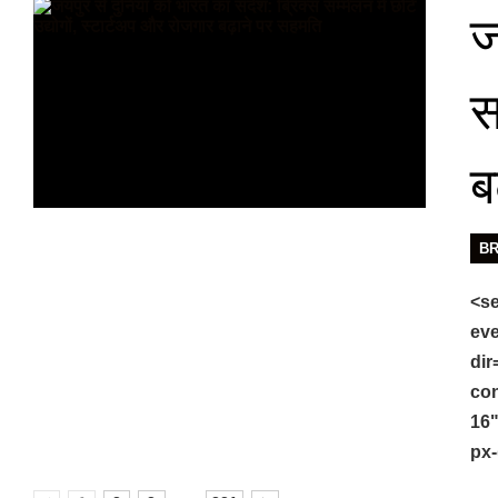
ज
स
ब
B
<se
eve
dir
con
16"
px-