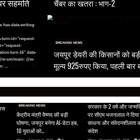
े पर सहमति
चैंबर का खतरा : भाग-2
e has-data-writing-
-turn-id="request-
BREAKING NEWS
r="request-
जयपुर डेयरी की किसानों को बड़
tion-turn-16" data-
8 @w-sm/main: @w-
मूल्य 925रुपए किया, पहली बार 
: ...
Read More
BREAKING NEWS
सरकार के 2 वर्ष और जन्मद
BREAKING NEWS
िवस
केंद्रीय मंत्री वैष्णव की बड़ी
पर सीएम भजनलाल ने दिया 
घोषणा, जयपुर बनेगा AI-डेटा हब,
साधना और संवेदनशीलता 
10 युवाओं को…
संदेश