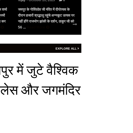
0
Vijay
- October 20, 2025
0
Vijay
- May 10, 2025
0
 शर्मा
जयपुर के गोविंददेव जी मंदिर में दीपोत्सव के
भारत के सामने गिड़गिड़ाया, फिर आंख
रमों
दौरान हजारों श्रद्धालु पहुंचे अन्नकूट उत्सव पर
पाकिस्तान ने अमेरिका की मध्यस्थता 
जन कर
नहीं होंगे राजभोग झांकी के दर्शन, ठाकुर जी को
सीजफायर, 4 घंटे भी नहीं चला युद्ध वि
e
56 ...
Read More
शनिवार रात 9 बजे ...
Read More
EXPLORE ALL
 में जुटे वैश्विक
पैलेस और जगमंदिर