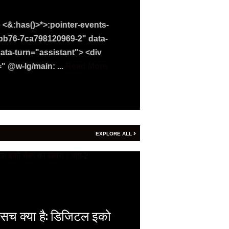
खतरा : 
e <&:has()>*>:pointer-events-
-bb76-7ca798120969-2" data-
Vijay
- August 6, 2
ata-turn="assistant"> <div
 @w-lg/main: ...
Read More
डिजिटल इको चैंबर लोगो
More
EXPLORE ALL
 सच क्या है: डिजिटल इको