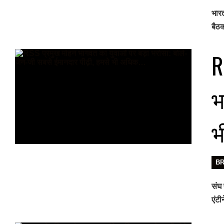
भारत
बैठक
R
भ
भ
B
संघ 
एंट