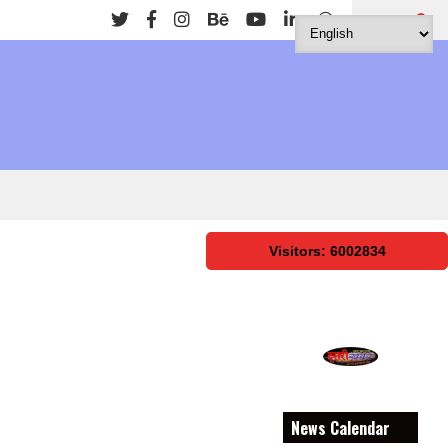
Search
Visitors: 6002834
News Calendar