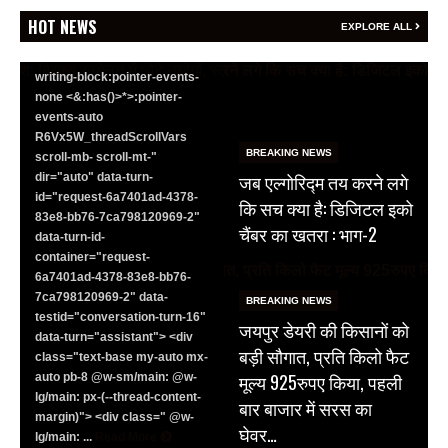
<section class="text-token-
HOT NEWS
EXPLORE ALL
text-primary w-full
focus:outline-none has-data-
writing-block:pointer-events-
none <&:has()>*>:pointer-
events-auto
R6Vx5W_threadScrollVars
BREAKING NEWS
scroll-mb- scroll-mt-"
जब एल्गोरिद्म तय करने लगे
dir="auto" data-turn-
id="request-6a7401ad-4378-
कि सच क्या है: डिजिटल इको
83e8-bb76-7ca798120969-2"
चैंबर का खतरा : भाग-2
data-turn-id-
container="request-
6a7401ad-4378-83e8-bb76-
7ca798120969-2" data-
BREAKING NEWS
testid="conversation-turn-16"
जयपुर डेयरी की किसानों को
data-turn="assistant"> <div
बड़ी सौगात, प्रति किलो फैट
class="text-base my-auto mx-
मूल्य 925रुपए किया, पहली
auto pb-8 @w-sm/main: @w-
lg/main: px-(--thread-content-
बार बाजार में सरस का
margin)"> <div class=" @w-
घेवर…
lg/main: ...
Read More