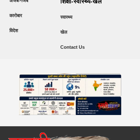
अजब-गजब
शिक्षा-स्वास्थ्य-खेल
कारोबार
स्वास्थ्य
विदेश
खेल
Contact Us