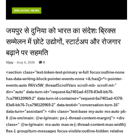
BREAKING NEWS
जयपुर से दुनिया को भारत का संदेश: ब्रिक्स
सम्मेलन में छोटे उद्योगों, स्टार्टअप और रोजगार
बढ़ाने पर सहमति
Vijay
- Aug 6, 2026
0
<section class="text-token-text-primary w-full focus:outline-none
has-data-writing-block:pointer-events-none <&:has()>*>:pointer-
events-auto R6Vx5W_threadScrollVars scroll-mb- scroll-mt-"
dir="auto" data-turn-id="request-6a7401ad-4378-83e8-bb76-
7ca798120969-2" data-turn-id-container="request-6a7401ad-4378-
83e8-bb76-7ca798120969-2" data-testid="conversation-turn-16"
data-turn="assistant"> <div class="text-base my-auto mx-auto pb-
8 @w-sm/main: @w-lg/main: px-(--thread-content-margin)"> <div
class=" @w-lg/main: mx-auto max-w-(--thread-content-max-width)
flex-1 group/turn-messages focus-visible:outline-hidden relative