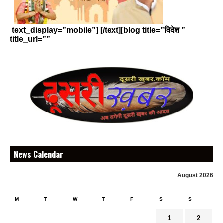
text_display=”mobile”] [/text][blog title=”विदेश ”
title_url=””
News Calendar
August 2026
M
T
W
T
F
S
S
1
2