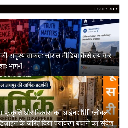
EXPLORE ALL
्म की अदृश्य ताकत: सोशल मीडिया कैसे तय कर
शा: भाग-1
ं दिखा प्रकृति और विकास का आईना: NIF ग्लोबल
ने डिज़ाइन के जरिए दिया पर्यावरण बचाने का संदेश