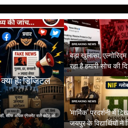
BREAKING NEWS
बड़ा खुलासा, एल्गोरिद
रहा है हमारी सोच की दि
क्या है: डिजिटल
BREAKING NEWS
‘मार्मिक’ प्रदर्शनी मे
, बल्कि अधिक एंगेजमेंट वाले कंटेंट को
जयपुर के विद्यार्थियों 