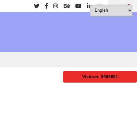
Search
Visitors: 5989891