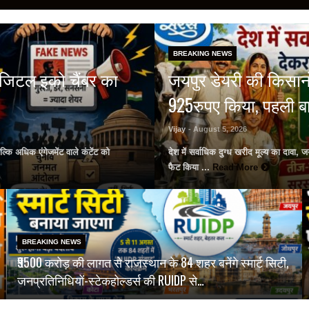
BREAKING NEWS
डिजिटल इको चैंबर का
जयपुर डेयरी की किसानों
925रुपए किया, पहली बा
Vijay
- August 5, 2026
कि अधिक एंगेजमेंट वाले कंटेंट को
देश में सर्वाधिक दुग्ध खरीद मूल्य का दावा,
फैट किया ...
Read More
BREAKING NEWS
₹9500 करोड़ की लागत से राजस्थान के 84 शहर बनेंगे स्मार्ट सिटी,
जनप्रतिनिधियों-स्टेकहोल्डर्स की RUIDP से…