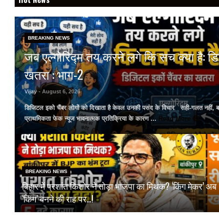
BREAKING NEWS
जब एल्गोरिद्म तय करने लगे कि सच क्या है: 
खतरा : भाग-2
Vijay
- August 6, 2026
डिजिटल इको चैंबर लोगों को दिखाता है केवल उनकी पसंद के विचार सही-गलत नहीं, बल्
प्राथमिकता फेक न्यूज भावनात्मक प्रतिक्रिया के कारण ...
Read More
BREAKING NEWS
बिहार में प्रशांत किशोर ने तोड़ा भाजपा का मिथक? ‘किंग मेकर’ अब
‘किंग’ बनने की राह पर…!